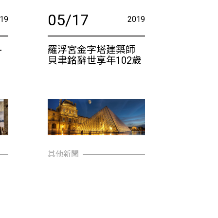
05/17
19
2019
-
羅浮宮金字塔建築師
貝聿銘辭世享年102歲
其他新聞