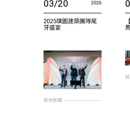
03/20
推進事業
2026
報修服務
代銷事業
SERVICE
合建/都更
2025璞園建築團隊尾
牙盛宴
建築顧問
聯絡我們
CONTACT
US
桃園璞園領航猿籃球隊
BASKETBALL
璞美食
璞滿滿
其
其他新聞