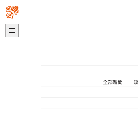
關於我們
璞園熱銷
ABOUT US
HOT SALE
加入我們
自建熱銷
版權聲明
建築代銷
個資聲明
歷年代銷
全部新聞
最新消息
建築團隊
NEWS
ARCHITECTURE
歷年作品
在建工程
建設事業
DEVELOPMENT
PROGRESS
營造事業