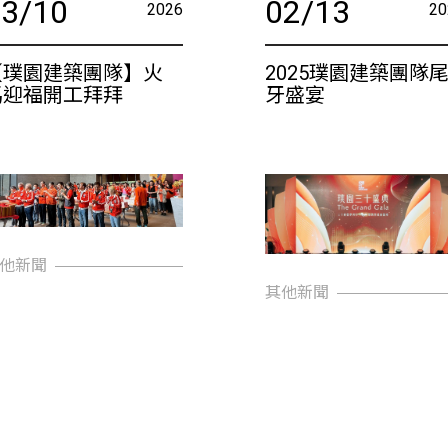
03/10
02/13
2026
20
【璞園建築團隊】火
2025璞園建築團隊
馬迎福開工拜拜
牙盛宴
他新聞
其他新聞