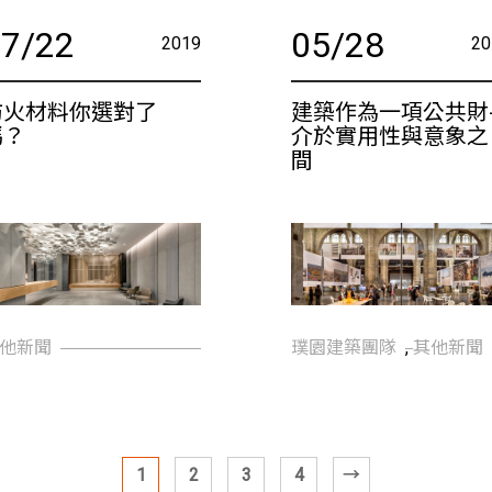
07/22
05/28
2019
20
防火材料你選對了
建築作為一項公共財
嗎？
介於實用性與意象之
間
他新聞
璞園建築團隊
,
其他新聞
1
2
3
4
→