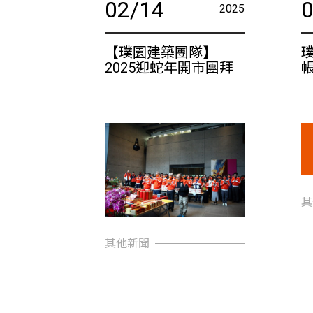
02/14
2025
【璞園建築團隊】
璞
2025迎蛇年開市團拜
其
其他新聞