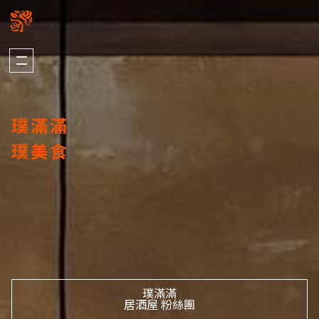
關於我們
璞園熱銷
ABOUT US
HOT SALE
璞滿滿
加入我們
自建熱銷
版權聲明
建築代銷
璞美食
個資聲明
歷年代銷
最新消息
建築團隊
NEWS
ARCHITECTURE
歷年作品
在建工程
建設事業
DEVELOPMENT
PROGRESS
營造事業
璞滿滿
居酒屋 粉絲團
推進事業