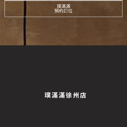
報修服務
璞滿滿
代銷事業
預約訂位
SERVICE
合建/都更
建築顧問
聯絡我們
CONTACT US
桃園璞園領航猿籃球隊
BASKETBALL
璞美食
璞滿滿
璞滿滿徐州店