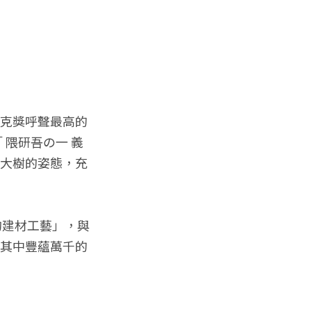
茲克獎呼聲最高的
 隈研吾の一 義
築大樹的姿態，充
的建材工藝」，與
，其中豐蘊萬千的