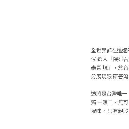
全世界都在追逐
候 選人「隈研吾
泰吾 境」，於
分展現隈 研吾
這將是台灣唯一
獨 一無二、無
況味， 只有親