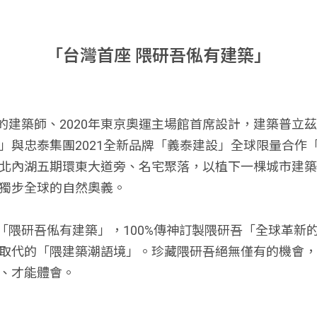
「台灣首座 隈研吾俬有建築」
的建築師、2020年東京奧運主場館首席設計，建築普立
」與忠泰集團2021全新品牌「義泰建設」全球限量合作「
台北內湖五期環東大道旁、名宅聚落，以植下一棵城市建
流獨步全球的自然奧義。
「隈研吾俬有建築」，100%傳神訂製隈研吾「全球革新
可取代的「隈建築潮語境」。珍藏隈研吾絕無僅有的機會
聆、才能體會。