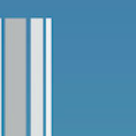
推進事業
報修服務
代銷事業
SERVICE
合建/都更
建築顧問
聯絡我們
CONTACT
US
桃園璞園領航猿籃球隊
BASKETBALL
璞美食
璞滿滿