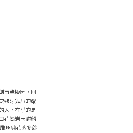
創事業版圖，回
要張牙舞爪的耀
的人，在乎的是
口花崗岩玉麒麟
做雕琢繡花的多餘