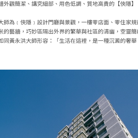
譜外觀簡潔、講究細部、用色低調、質地高貴的【俠隱】
大師為﹝俠隱﹞設計門廳與景觀，一樓零店面、零住家規
米的藝牆，巧妙區隔出外界的繁華與社區的清幽，空靈簡
如同黃永洪大師形容：「生活在這裡，是一種沉澱的奢華