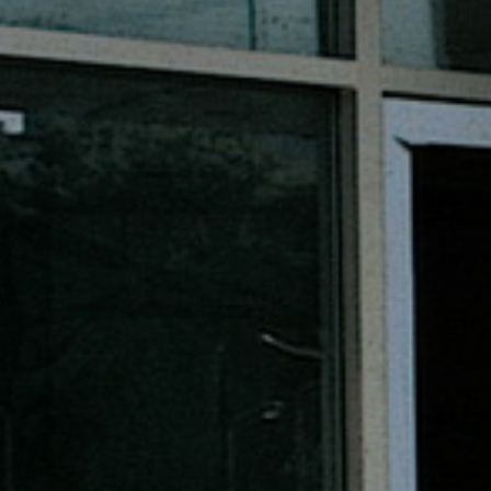
推進事業
報修服務
代銷事業
SERVICE
合建/都更
建築顧問
聯絡我們
CONTACT
US
桃園璞園領航猿籃球隊
BASKETBALL
璞美食
璞滿滿