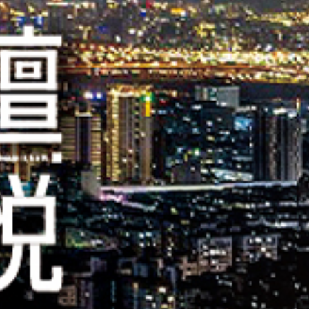
報修服務
代銷事業
SERVICE
合建/都更
建築顧問
聯絡我們
CONTACT US
桃園璞園領航猿籃球隊
BASKETBALL
璞美食
璞滿滿