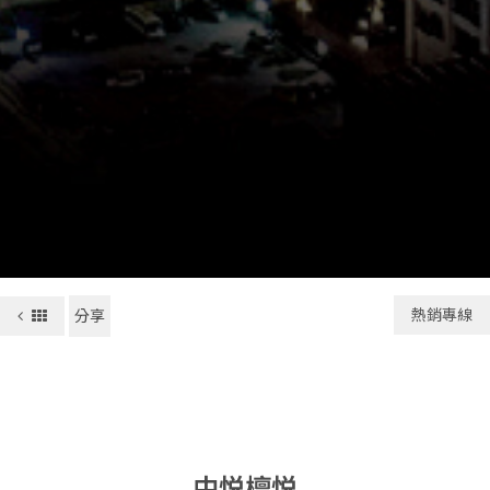
熱銷專線
分享
中悦檀悦