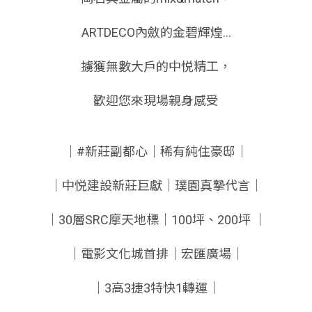
ARTDECO內斂的金碧輝煌…
擄獲無數大戶的中悦精工，
歡迎您來現場親身感受
｜#新莊副都心｜稀有純住豪邸｜
｜中悦建設新莊巨獻｜璞園真摯代言｜
｜30層SRC摩天地標｜100坪、200坪 ｜
｜電影文化城首排｜宏匯廣場｜
｜3高3捷3特快1轉運｜