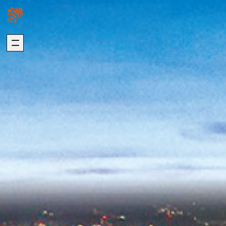
關於我們
璞園熱銷
ABOUT US
HOT SALE
加入我們
自建熱銷
版權聲明
建築代銷
個資聲明
歷年代銷
最新消息
建築團隊
NEWS
ARCHITECTURE
歷年作品
在建工程
建設事業
DEVELOPMENT
PROGRESS
營造事業
推進事業