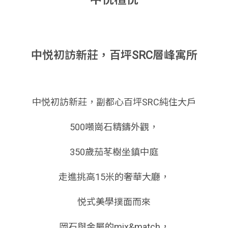
中悦初訪新莊，百坪SRC層峰寓所
中悦初訪新莊，副都心百坪SRC純住大戶
500噸崗石精鑄外觀，
350歲茄苳樹坐鎮中庭
走進挑高15米的奢華大廳，
悦式美學撲面而來
岡石與金屬的mix&match，