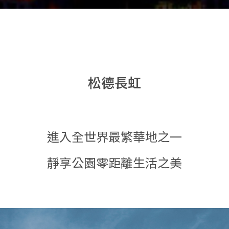
松德長虹
進入全世界最繁華地之一
靜享公園零距離生活之美