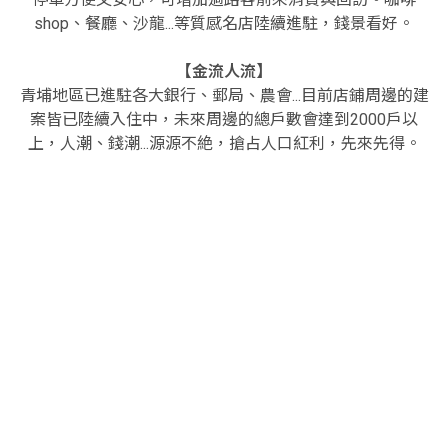
shop、餐廳、沙龍...等質感名店陸續進駐，錢景看好。
【金流人流】
青埔地區已進駐各大銀行、郵局、農會...目前店鋪周邊的建
案皆已陸續入住中，未來周邊的總戶數會達到2000戶以
上，人潮、錢潮...源源不絶，搶占人口紅利，先來先得。
基地位置
桃園市中壢區青心路18號
建設公司
璞園開發、實德環球
營造團隊
璞承營造
營造顧問
田中建築顧問