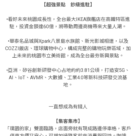
【超強景點 鈔級進駐】
•看好未來桃園成長性，全台最大IKEA旗艦店在高鐵特區進
駐，投資金額達60億，將帶動周邊商機帶來大量人潮。
•華泰名品城與Xpark八景島水族館、新光影城相連，以及
COZZI飯店、環球購物中心，構成完整的購物玩樂區域，加
上未來的桃園市立美術館，成為全台最夯新興景點。
•亞洲．矽谷創新研發中心占地約約3.81公頃，打造安5G、
AI、IoT、AVMR、大數據、工業4.0等新科技研發交流基
地。
一直想成為有錢人
【集客集市】
「璞園的家」雙面臨路，店面旁就有現成路邊停車格，客戶
停車方便又安心，可增加過路客前來消費與回訪。咖啡