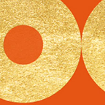
報修服務
代銷事業
SERVICE
合建/都更
建築顧問
聯絡我們
CONTACT US
桃園璞園領航猿籃球隊
BASKETBALL
璞美食
璞滿滿