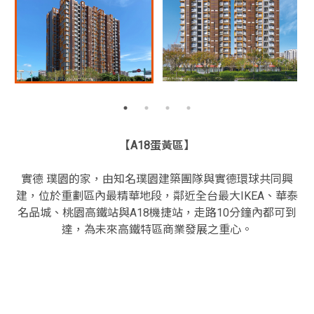
【A18蛋黃區】
實德 璞園的家，由知名璞園建築團隊與實德環球共同興
建，位於重劃區內最精華地段，鄰近全台最大IKEA、華泰
名品城、桃園高鐵站與A18機捷站，走路10分鐘內都可到
達，為未來高鐵特區商業發展之重心。