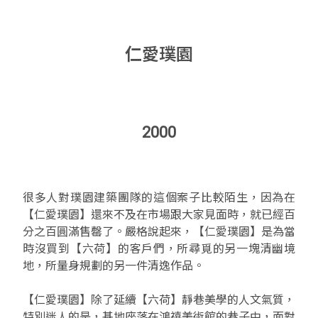
仁愛璞園
2000
很多人對璞園建築團隊的這個案子比較陌生，因為在
【仁愛璞園】還來不及在市場跟大家見面時，就已經百
分之百圓滿售罄了。嚴格說起來，【仁愛璞園】是為當
時沒買到【六荷】的客戶們，所尋覓的另一塊清幽境
地，所量身規劃的另一件清逸作品。
【仁愛璞園】除了延續【六荷】靜巷美學的人文氣質，
特別迷人的是，基地座落在鴻禧美術館的巷子中，面對