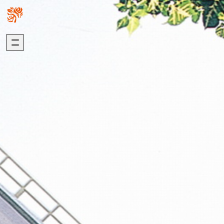
關於我們
璞園熱銷
ABOUT US
HOT SALE
加入我們
自建熱銷
版權聲明
建築代銷
個資聲明
歷年代銷
最新消息
建築團隊
NEWS
ARCHITECTURE
歷年作品
在建工程
建設事業
DEVELOPMENT
PROGRESS
營造事業
推進事業