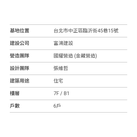
基地位置
台北市中正區臨沂街45巷15號
建設公司
富鴻建設
營造團隊
國耀營造 (金藏營造)
設計團隊
張維哲
建築用途
住宅
樓層
7F / B1
戶數
6戶