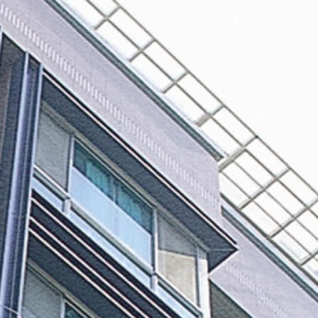
報修服務
代銷事業
SERVICE
合建/都更
建築顧問
聯絡我們
CONTACT US
桃園璞園領航猿籃球隊
BASKETBALL
璞美食
璞滿滿