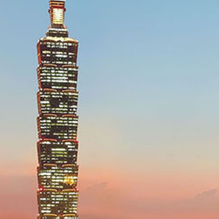
報修服務
代銷事業
SERVICE
合建/都更
建築顧問
聯絡我們
CONTACT US
桃園璞園領航猿籃球隊
BASKETBALL
璞美食
璞滿滿