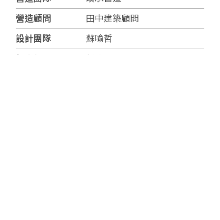
營造顧問
田中建築顧問
設計團隊
蘇喻哲
個案類型
新成屋
建築用途
住商混合
樓層
20F / B6
戶數
43戶
更多資料
坪數
76、110、130坪
房型
3~4房
車位數與型式
平面式、機械式
基地面積
303坪
物管
璞漢物業