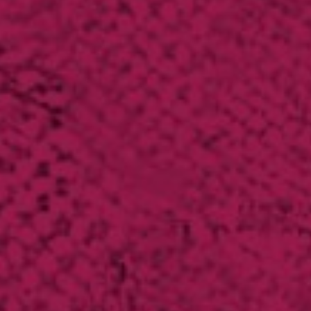
推進事業
報修服務
代銷事業
SERVICE
合建/都更
建築顧問
聯絡我們
CONTACT
US
桃園璞園領航猿籃球隊
BASKETBALL
璞美食
璞滿滿