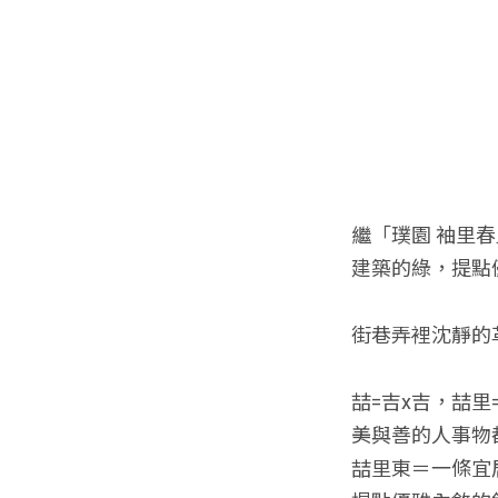
繼「璞園 袖里
建築的綠，提點
街巷弄裡沈靜的
喆=吉x吉，喆里
美與善的人事物
喆里東＝一條宜