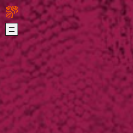
關於我們
璞園熱銷
ABOUT US
HOT SALE
加入我們
自建熱銷
版權聲明
建築代銷
個資聲明
歷年代銷
最新消息
建築團隊
NEWS
ARCHITECTURE
歷年作品
在建工程
建設事業
DEVELOPMENT
PROGRESS
營造事業