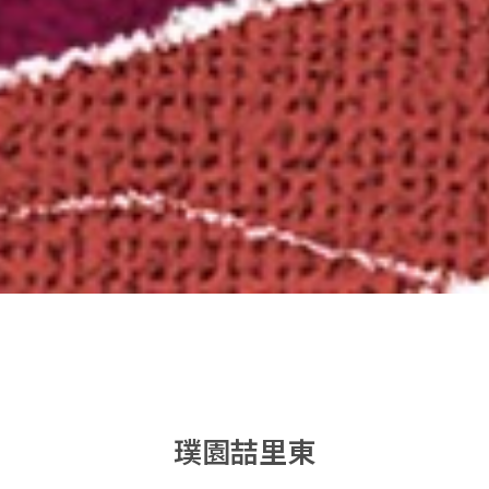
璞園喆里東