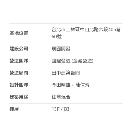
台北市士林區中山北路六段405巷
基地位置
60號
建設公司
璞園開發
營造團隊
國耀營造 (金藏營造)
營造顧問
田中建築顧問
設計團隊
今田晴雄 + 陳信齊
建築用途
住商混合
樓層
13F / B3
戶數
24戶