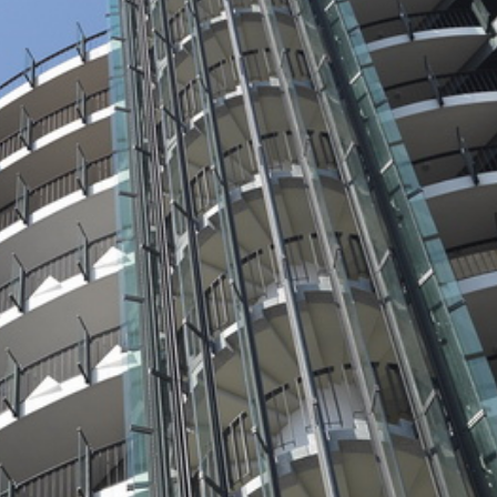
報修服務
代銷事業
SERVICE
合建/都更
建築顧問
聯絡我們
CONTACT US
桃園璞園領航猿籃球隊
BASKETBALL
璞美食
璞滿滿