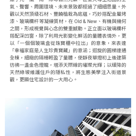
氣、聲響、周圍環境、未來景致都經過了細細思量。外
觀以天然頂級石材、豐饒植栽為底蘊，巧妙搭配金屬烤
漆、玻璃欄杆等凝練質材，在 Old & New、有機與幾何
之間，形成視覺與心念的雙重撼動。正立面以玻璃欄杆
搭配深凹窗，除了利用光影變化鮮活的量體表情外，更
以「一個個玻璃盒從珠寶櫃中拉出」的意象，來表達
「幸福家庭是人生珍貴寶藏」的意涵；迴旋的圓梯連通
全棟，細緻的隔柵輕盈了量體，使靜夜華燈初上後建築
彷彿一盞金色燈籠，增添天際線的璀璨光輝；以緩降的
天然綠坡維護住戶的隱私性，將生態美學注入街道景
觀，更顯住宅設計的一大用心。