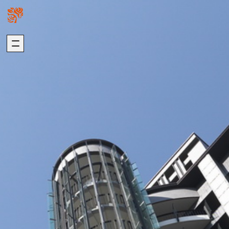
關於我們
璞園熱銷
ABOUT US
HOT SALE
加入我們
自建熱銷
版權聲明
建築代銷
個資聲明
歷年代銷
最新消息
建築團隊
NEWS
ARCHITECTURE
歷年作品
在建工程
建設事業
DEVELOPMENT
PROGRESS
營造事業
推進事業