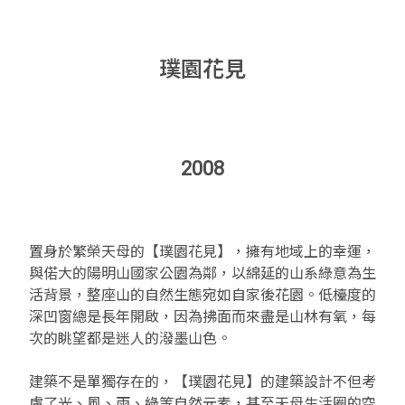
璞園花見
2008
置身於繁榮天母的【璞園花見】，擁有地域上的幸運，
與偌大的陽明山國家公園為鄰，以綿延的山系綠意為生
活背景，整座山的自然生態宛如自家後花園。低檯度的
深凹窗總是長年開啟，因為拂面而來盡是山林有氧，每
次的眺望都是迷人的潑墨山色。
建築不是單獨存在的，【璞園花見】的建築設計不但考
慮了光、風、雨、綠等自然元素，甚至天母生活圈的空