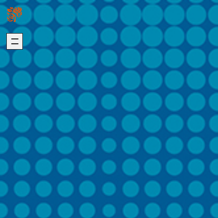
關於我們
璞園熱銷
ABOUT US
HOT SALE
加入我們
自建熱銷
版權聲明
建築代銷
個資聲明
歷年代銷
最新消息
建築團隊
NEWS
ARCHITECTURE
歷年作品
在建工程
建設事業
DEVELOPMENT
PROGRESS
營造事業
推進事業