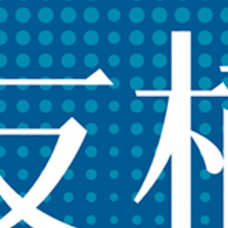
報修服務
代銷事業
SERVICE
合建/都更
建築顧問
聯絡我們
CONTACT US
桃園璞園領航猿籃球隊
BASKETBALL
璞美食
璞滿滿