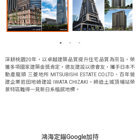
深耕桃園20年，以卓越建築品質提升住宅品質為宗旨，榮
獲多項國家建築金獎肯定，德友建設以德會友，攜手日本不
動產龍頭 三菱地所 MITSUBISHI ESTATE CO.LTD、百年營
建企業岩田地崎建設 IWATA CHIZAKI，締造土城頂埔站榮
景特區難得一見新日系植感地標。
鴻海定錨Google加持