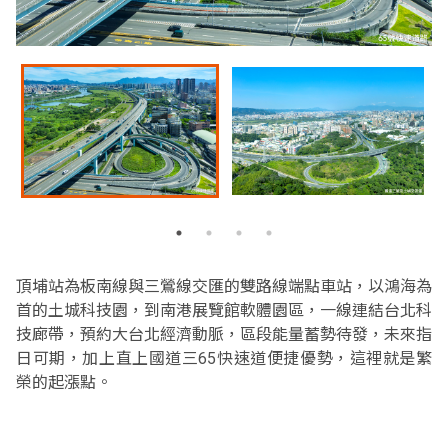
頂埔站為板南線與三鶯線交匯的雙路線端點車站，以鴻海為
首的土城科技園，到南港展覽館軟體園區，一線連結台北科
技廊帶，預約大台北經濟動脈，區段能量蓄勢待發，未來指
日可期，加上直上國道三65快速道便捷優勢，這裡就是繁
榮的起漲點。