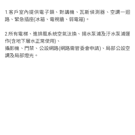
1.客戶室內提供電子鎖、對講機、瓦斯偵測器、空調一迴
路、緊急插座(冰箱、電視牆、弱電箱)。
2.所有電梯、進排風系統空氣汰換、揚水泵浦及汙水泵浦運
作(含地下層水正常使用)、
攝影機、門禁、公設網路(網路需管委會申請)、局部公設空
調及局部燈光。
3.全棟消防系統含灑水、緊急照明、緊急昇降機。
基地位置
台北市松山區民生東路三段111號
建設公司
西華大飯店、璞園開發