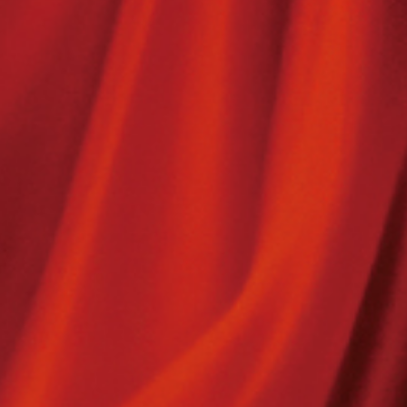
報修服務
代銷事業
SERVICE
合建/都更
建築顧問
聯絡我們
CONTACT US
桃園璞園領航猿籃球隊
BASKETBALL
璞美食
璞滿滿