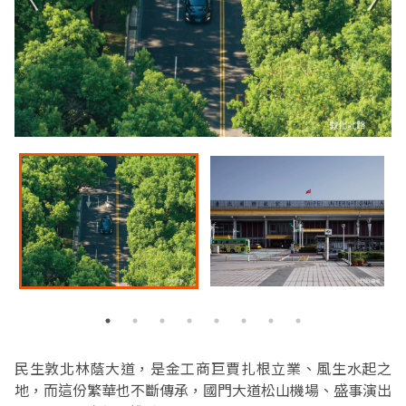
民生敦北林蔭大道，是金工商巨賈扎根立業、風生水起之
地，而這份繁華也不斷傳承，國門大道松山機場、盛事演出