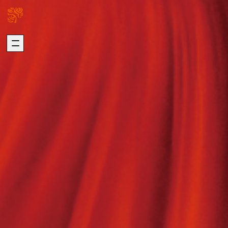
關於我們
璞園熱銷
ABOUT US
HOT SALE
加入我們
自建熱銷
版權聲明
建築代銷
個資聲明
歷年代銷
最新消息
建築團隊
NEWS
ARCHITECTURE
歷年作品
在建工程
建設事業
DEVELOPMENT
PROGRESS
營造事業
推進事業