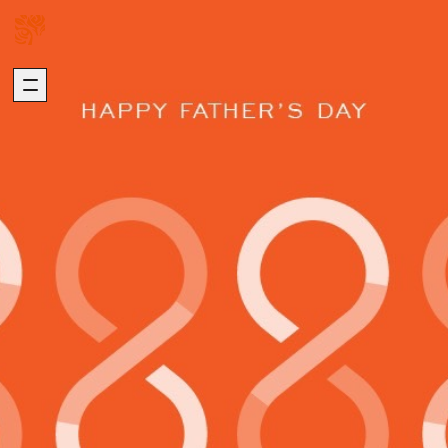
關於我們
璞園熱銷
ABOUT US
HOT SALE
加入我們
自建熱銷
版權聲明
建築代銷
個資聲明
歷年代銷
最新消息
建築團隊
NEWS
ARCHITECTURE
歷年作品
在建工程
建設事業
DEVELOPMENT
PROGRESS
營造事業
推進事業