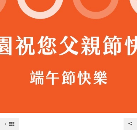
報修服務
代銷事業
SERVICE
合建/都更
建築顧問
聯絡我們
CONTACT US
桃園璞園領航猿籃球隊
BASKETBALL
璞美食
璞滿滿