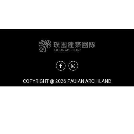
COPYRIGHT @ 2026 PAUIAN ARCHILAND
關於我們
最新消息
璞園熱銷
加入璞園
建築
自建熱銷
版權聲明
籃球
建築代銷
個資聲明
美食
聯絡我們