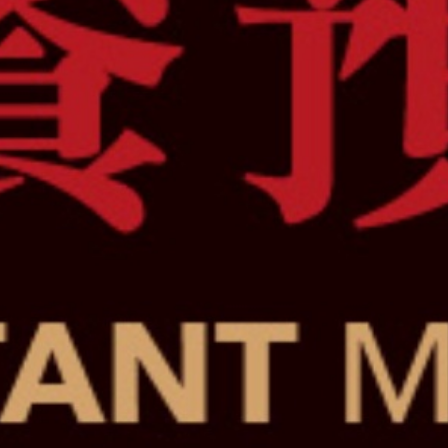
報修服務
代銷事業
SERVICE
合建/都更
建築顧問
聯絡我們
CONTACT US
桃園璞園領航猿籃球隊
BASKETBALL
璞美食
璞滿滿