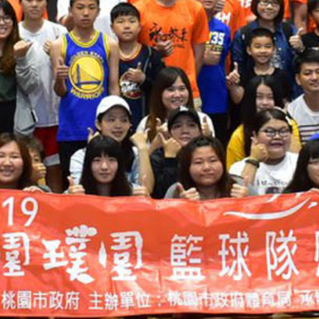
報修服務
代銷事業
SERVICE
合建/都更
建築顧問
聯絡我們
CONTACT US
桃園璞園領航猿籃球隊
BASKETBALL
璞美食
璞滿滿