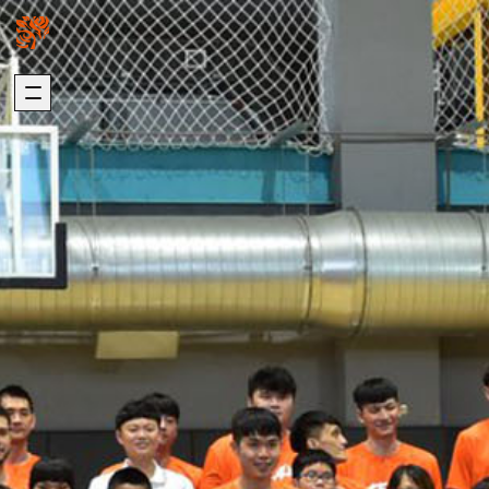
關於我們
璞園熱銷
ABOUT US
HOT SALE
加入我們
自建熱銷
版權聲明
建築代銷
個資聲明
歷年代銷
最新消息
建築團隊
NEWS
ARCHITECTURE
歷年作品
在建工程
建設事業
DEVELOPMENT
PROGRESS
營造事業
推進事業