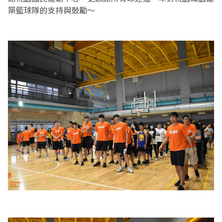
築籃球隊的支持與鼓勵～