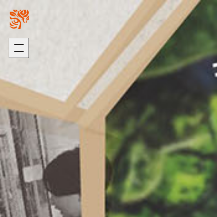
關於我們
璞園熱銷
ABOUT US
HOT SALE
加入我們
自建熱銷
版權聲明
建築代銷
個資聲明
歷年代銷
最新消息
建築團隊
NEWS
ARCHITECTURE
歷年作品
在建工程
建設事業
DEVELOPMENT
PROGRESS
營造事業