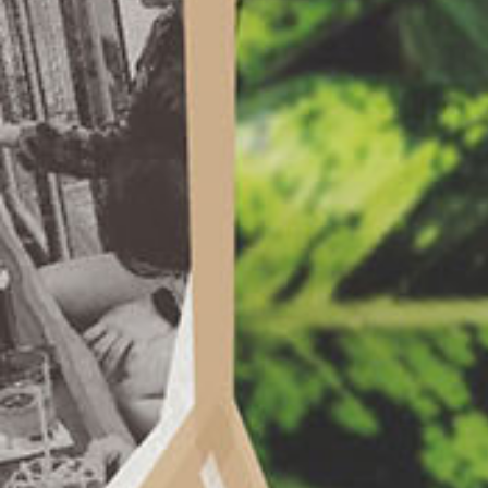
推進事業
報修服務
代銷事業
SERVICE
合建/都更
建築顧問
聯絡我們
CONTACT
US
桃園璞園領航猿籃球隊
BASKETBALL
璞美食
璞滿滿