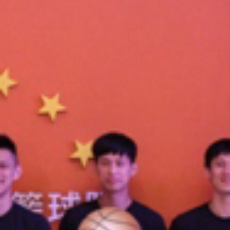
報修服務
代銷事業
SERVICE
合建/都更
建築顧問
聯絡我們
CONTACT US
桃園璞園領航猿籃球隊
BASKETBALL
璞美食
璞滿滿