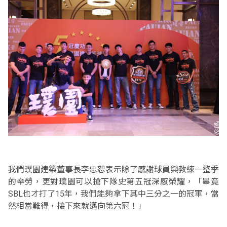
我們璞園建築董事長李忠恕表示除了感謝球員與教練一整季
的辛勞，更對璞園可以搶下隊史第五冠深感榮耀，「畢竟
SBL也才打了15年，我們能夠拿下其中三分之一的冠軍，當
然相當難得，接下來就邁向第六冠！」