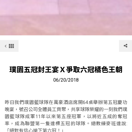
璞園五冠封王宴Ｘ爭取六冠橘色王朝
06/20/2018
昨日我們璞園籃球隊在萬豪酒店席開64桌舉辦第五冠慶功
晚宴，號召公司全體員工齊聚，共享球隊榮耀的一刻我們璞
園籃球隊成軍11年以來第五座冠軍，以將近五成的奪冠
率，成為聯盟第一隻達標五冠的球隊。總教練麥班達說:
「絕對有信心搶下第六冠！」