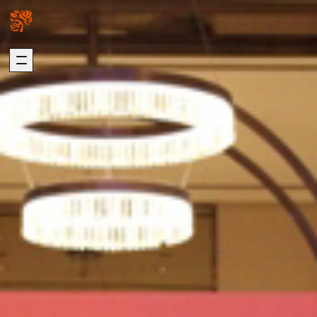
關於我們
璞園熱銷
ABOUT US
HOT SALE
加入我們
自建熱銷
版權聲明
建築代銷
個資聲明
歷年代銷
最新消息
建築團隊
NEWS
ARCHITECTURE
歷年作品
在建工程
建設事業
DEVELOPMENT
PROGRESS
營造事業
推進事業