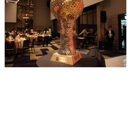
璞園冠名地大家長，桃園市長鄭文燦也到場共襄盛舉，也喊
話新賽季要持續朝「六冠」邁進，持續璞園橘色王朝霸業。