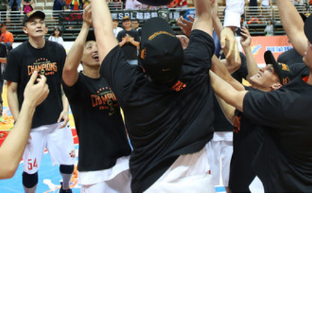
倒數最後一分鐘，大家一同喊著「璞園」口號，當時間倒
像是漫天飛舞在新莊體育館，球員在場上換上冠軍衫，戴
美句點。