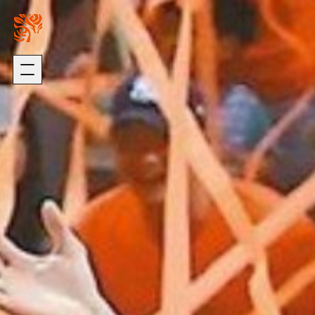
關於我們
璞園熱銷
ABOUT US
HOT SALE
加入我們
自建熱銷
版權聲明
建築代銷
個資聲明
歷年代銷
最新消息
建築團隊
NEWS
ARCHITECTURE
歷年作品
在建工程
建設事業
DEVELOPMENT
PROGRESS
營造事業