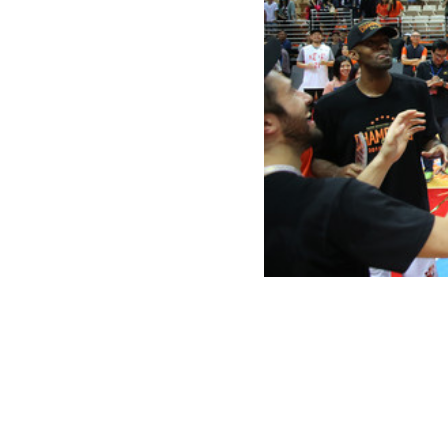
在比賽結束前
刻，橘色彩帶
年球季畫下完