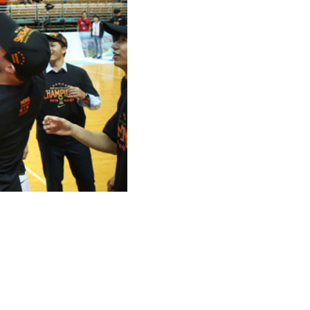
數完歸零那一
上冠軍帽替今