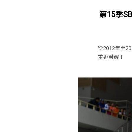
第15季
從2012年至
重返榮耀！