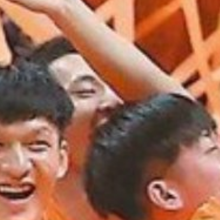
推進事業
報修服務
代銷事業
SERVICE
合建/都更
建築顧問
聯絡我們
CONTACT
US
桃園璞園領航猿籃球隊
BASKETBALL
璞美食
璞滿滿