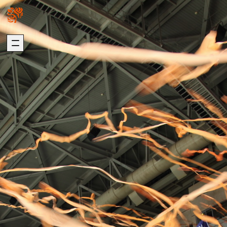
關於我們
璞園熱銷
ABOUT US
HOT SALE
加入我們
自建熱銷
版權聲明
建築代銷
個資聲明
歷年代銷
最新消息
建築團隊
NEWS
ARCHITECTURE
歷年作品
在建工程
建設事業
DEVELOPMENT
PROGRESS
營造事業
推進事業