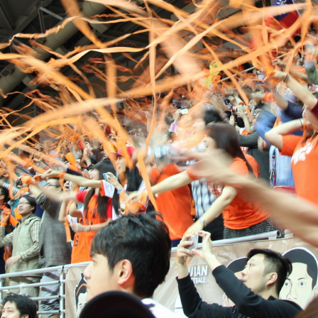
報修服務
代銷事業
SERVICE
合建/都更
建築顧問
聯絡我們
CONTACT US
桃園璞園領航猿籃球隊
BASKETBALL
璞美食
璞滿滿