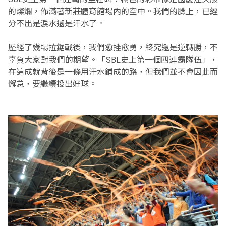
的燦爛，佈滿著新莊體育館場內的空中。我們的臉上，已經
分不出是淚水還是汗水了。
歷經了幾場拉鋸戰後，我們愈挫愈勇，終究還是逆轉勝，不
辜負大家對我們的期望。「SBL史上第一個四連霸隊伍」，
在這成就背後是一條用汗水鋪成的路，但我們並不會因此而
懈怠，要繼續投出好球。